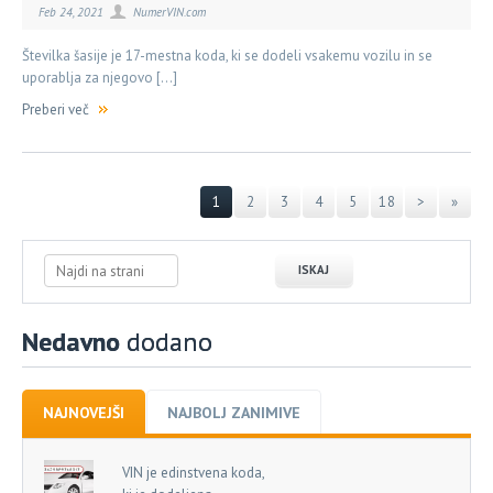
Feb 24, 2021
NumerVIN.com
Številka šasije je 17-mestna koda, ki se dodeli vsakemu vozilu in se
uporablja za njegovo […]
Preberi več
1
2
3
4
5
18
>
»
Nedavno
dodano
NAJNOVEJŠI
NAJBOLJ ZANIMIVE
VIN je edinstvena koda,