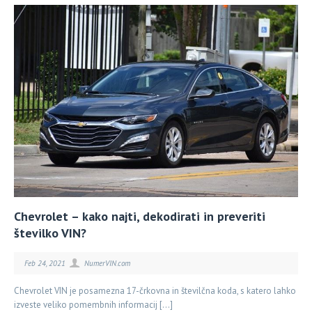
Chevrolet – kako najti, dekodirati in preveriti
številko VIN?
Feb 24, 2021
NumerVIN.com
Chevrolet VIN je posamezna 17-črkovna in številčna koda, s katero lahko
izveste veliko pomembnih informacij […]