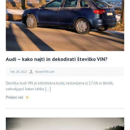
Audi – kako najti in dekodirati številko VIN?
Feb 24, 2021
NumerVIN.com
Številka Audi VIN je edinstvena koda, sestavljena iz 17 črk in številk,
zahvaljujoč kateri lahko […]
Preberi več