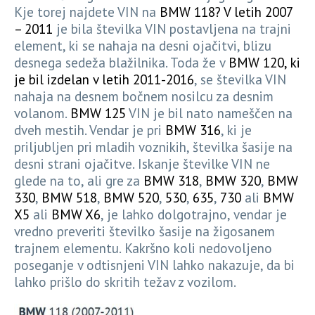
Kje torej najdete VIN na
BMW 118? V letih 2007
– 2011
je bila številka VIN postavljena na trajni
element, ki se nahaja na desni ojačitvi, blizu
desnega sedeža blažilnika. Toda že v
BMW 120, ki
je bil izdelan v letih 2011-2016
, se številka VIN
nahaja na desnem bočnem nosilcu za desnim
volanom.
BMW 125
VIN je bil nato nameščen na
dveh mestih. Vendar je pri
BMW 316
, ki je
priljubljen pri mladih voznikih, številka šasije na
desni strani ojačitve. Iskanje številke VIN ne
glede na to, ali gre za
BMW 318
,
BMW 320
,
BMW
330
,
BMW 518
,
BMW 520
,
530
,
635
,
730
ali
BMW
X5
ali
BMW X6
, je lahko dolgotrajno, vendar je
vredno preveriti številko šasije na žigosanem
trajnem elementu. Kakršno koli nedovoljeno
poseganje v odtisnjeni VIN lahko nakazuje, da bi
lahko prišlo do skritih težav z vozilom.