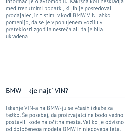
informacije o avtomobilu. Kakršna koli neskladja
med trenutnimi podatki, ki jih je posredoval
prodajalec, in tistimi v kodi BMW VIN lahko
pomenijo, da se je v ponujenem vozilu v
preteklosti zgodila nesreča ali da je bila
ukradena.
BMW – kje najti VIN?
Iskanje VIN-a na BMW-ju se včasih izkaže za
težko. Še posebej, da proizvajalci ne bodo vedno
postavili kode na očitna mesta. Veliko je odvisno
od določenega modela BMW in njegovega leta.