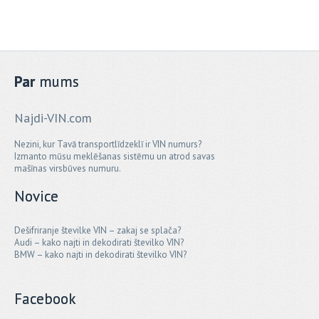
Par
mums
Najdi-VIN.com
Nezini, kur Tavā transportlīdzeklī ir VIN numurs?
Izmanto mūsu meklēšanas sistēmu un atrod savas
mašīnas virsbūves numuru.
Novice
Dešifriranje številke VIN – zakaj se splača?
Audi – kako najti in dekodirati številko VIN?
BMW – kako najti in dekodirati številko VIN?
Facebook