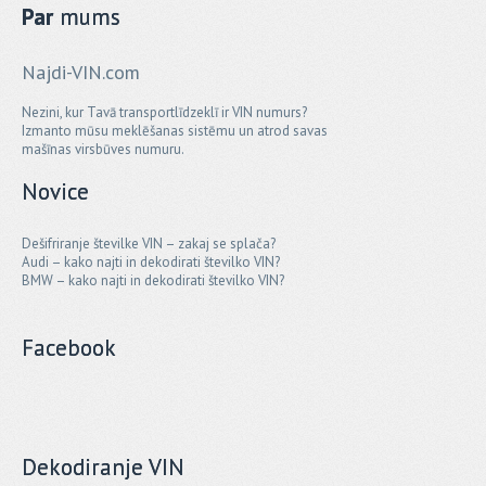
Par
mums
Najdi-VIN.com
Nezini, kur Tavā transportlīdzeklī ir VIN numurs?
Izmanto mūsu meklēšanas sistēmu un atrod savas
mašīnas virsbūves numuru.
Novice
Dešifriranje številke VIN – zakaj se splača?
Audi – kako najti in dekodirati številko VIN?
BMW – kako najti in dekodirati številko VIN?
Facebook
Dekodiranje VIN