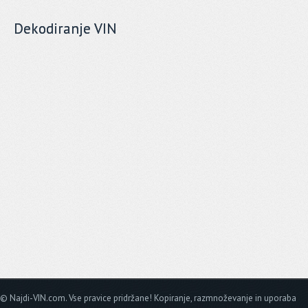
Dekodiranje VIN
© Najdi-VIN.com. Vse pravice pridržane! Kopiranje, razmnoževanje in uporaba