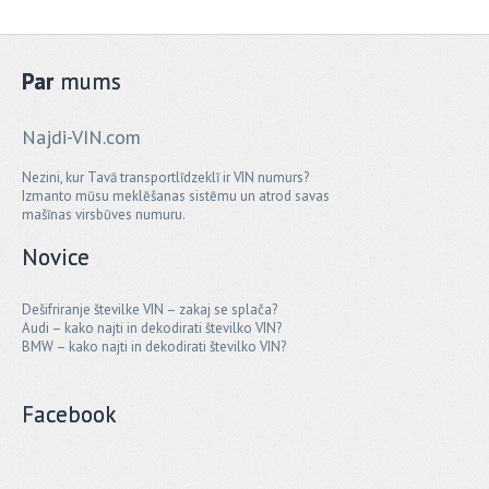
Par
mums
Najdi-VIN.com
Nezini, kur Tavā transportlīdzeklī ir VIN numurs?
Izmanto mūsu meklēšanas sistēmu un atrod savas
mašīnas virsbūves numuru.
Novice
Dešifriranje številke VIN – zakaj se splača?
Audi – kako najti in dekodirati številko VIN?
BMW – kako najti in dekodirati številko VIN?
Facebook